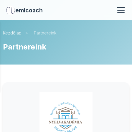
emicoach
Kezdőlap
>
Partnereink
Partnereink